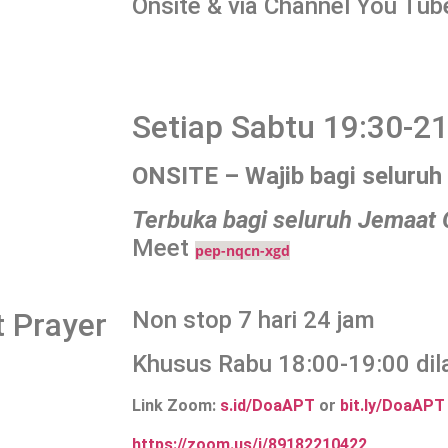
Onsite & via Channel You Tub
Setiap Sabtu 19:30-21
ONSITE – Wajib bagi seluruh
Terbuka bagi seluruh Jemaat 
Meet
pep-nqcn-xgd
 Prayer
Non stop 7 hari 24 jam
Khusus Rabu 18:00-19:00 dil
Link Zoom:
s.id/DoaAPT
or
bit.ly/DoaAPT
https://zoom.us/j/89182210422