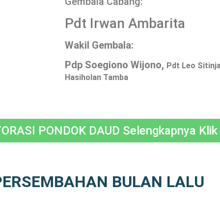
Gembala Cabang:
Pdt Irwan Ambarita
Wakil Gembala:
Pdp Soegiono Wijono,
Pdt Leo Sitinj
Hasiholan Tamba
ORASI PONDOK DAUD Selengkapnya Klik d
PERSEMBAHAN BULAN LALU