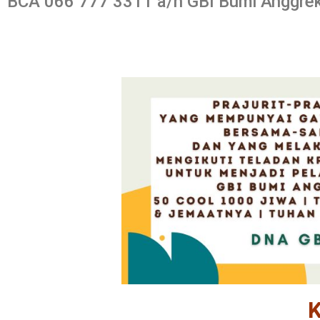
BCA 066 777 3311 a/n GBI Bumi Anggre