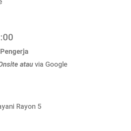
e
:00
 Pengerja
Onsite atau
via Google
ayani Rayon 5