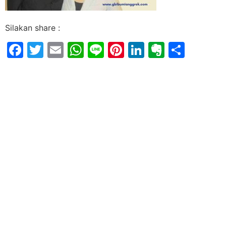
Silakan share :
Facebook
Twitter
Email
WhatsApp
Line
Pinterest
LinkedIn
Evernot
Shar