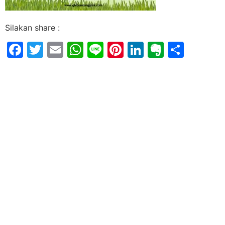
Silakan share :
Facebook
Twitter
Email
WhatsApp
Line
Pinterest
LinkedIn
Evernot
Shar