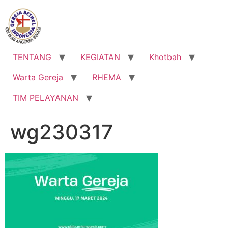
Lewati
ke
konten
TENTANG
KEGIATAN
Khotbah
Warta Gereja
RHEMA
TIM PELAYANAN
wg230317