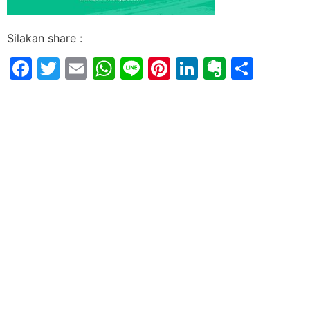
Silakan share :
Facebook
Twitter
Email
WhatsApp
Line
Pinterest
LinkedIn
Evernot
Shar