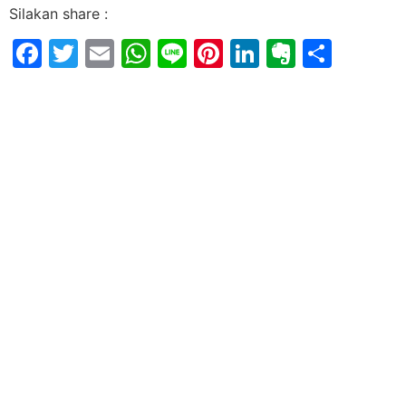
Silakan share :
Facebook
Twitter
Email
WhatsApp
Line
Pinterest
LinkedIn
Evernot
Shar