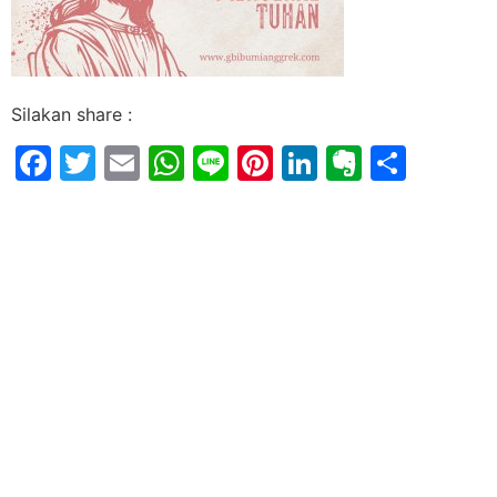
Silakan share :
Facebook
Twitter
Email
WhatsApp
Line
Pinterest
LinkedIn
Evernot
Shar