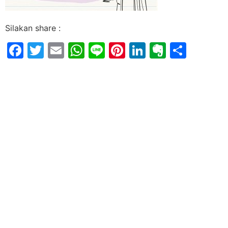
Silakan share :
Facebook
Twitter
Email
WhatsApp
Line
Pinterest
LinkedIn
Evernot
Shar