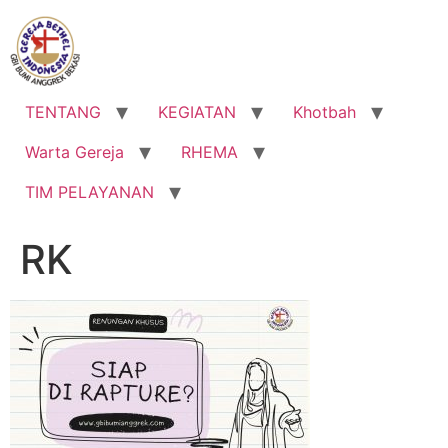
Lewati
ke
konten
TENTANG
KEGIATAN
Khotbah
Warta Gereja
RHEMA
TIM PELAYANAN
RK