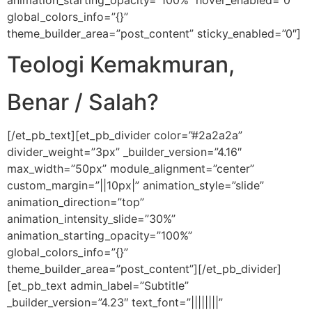
animation_starting_opacity=”100%” hover_enabled=”0″
global_colors_info=”{}”
theme_builder_area=”post_content” sticky_enabled=”0″]
Teologi Kemakmuran,
Benar / Salah?
[/et_pb_text][et_pb_divider color=”#2a2a2a”
divider_weight=”3px” _builder_version=”4.16″
max_width=”50px” module_alignment=”center”
custom_margin=”||10px|” animation_style=”slide”
animation_direction=”top”
animation_intensity_slide=”30%”
animation_starting_opacity=”100%”
global_colors_info=”{}”
theme_builder_area=”post_content”][/et_pb_divider]
[et_pb_text admin_label=”Subtitle”
_builder_version=”4.23″ text_font=”||||||||”