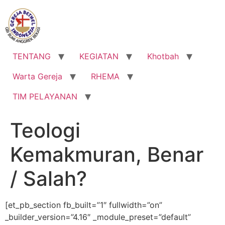
Lewati
ke
konten
TENTANG
KEGIATAN
Khotbah
Warta Gereja
RHEMA
TIM PELAYANAN
Teologi
Kemakmuran, Benar
/ Salah?
[et_pb_section fb_built=”1″ fullwidth=”on”
_builder_version=”4.16″ _module_preset=”default”