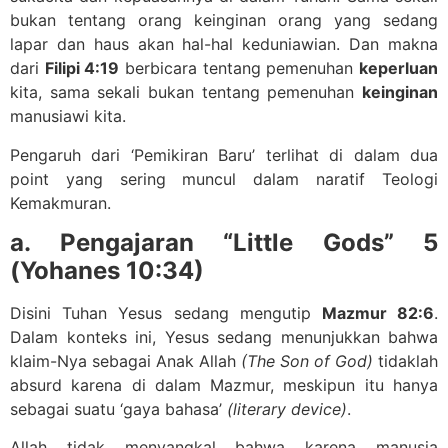
bukan tentang orang keinginan orang yang sedang
lapar dan haus akan hal-hal keduniawian. Dan makna
dari
Filipi 4:19
berbicara tentang pemenuhan
keperluan
kita, sama sekali bukan tentang pemenuhan
keinginan
manusiawi kita.
Pengaruh dari ‘Pemikiran Baru’ terlihat di dalam dua
point yang sering muncul dalam naratif Teologi
Kemakmuran.
a. Pengajaran “Little Gods” 5
(Yohanes 10:34)
Disini Tuhan Yesus sedang mengutip
Mazmur 82:6
.
Dalam konteks ini, Yesus sedang menunjukkan bahwa
klaim-Nya sebagai Anak Allah
(The Son of God)
tidaklah
absurd karena di dalam Mazmur, meskipun itu hanya
sebagai suatu ‘gaya bahasa’
(literary device)
.
Allah tidak menyangkal bahwa karena manusia