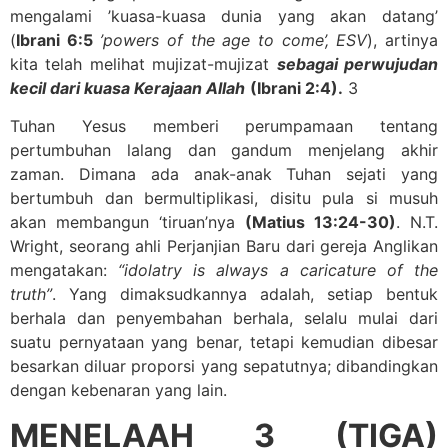
mengalami ’kuasa-kuasa dunia yang akan datang’
(
Ibrani 6:5
’powers of the age to come’, ESV
), artinya
kita telah melihat mujizat-mujizat
sebagai perwujudan
kecil dari kuasa Kerajaan Allah
(Ibrani 2:4).
3
Tuhan Yesus memberi perumpamaan tentang
pertumbuhan lalang dan gandum menjelang akhir
zaman. Dimana ada anak-anak Tuhan sejati yang
bertumbuh dan bermultiplikasi, disitu pula si musuh
akan membangun ‘tiruan’nya
(Matius 13:24-30)
. N.T.
Wright, seorang ahli Perjanjian Baru dari gereja Anglikan
mengatakan:
“idolatry is always a caricature of the
truth”
. Yang dimaksudkannya adalah, setiap bentuk
berhala dan penyembahan berhala, selalu mulai dari
suatu pernyataan yang benar, tetapi kemudian dibesar
besarkan diluar proporsi yang sepatutnya; dibandingkan
dengan kebenaran yang lain.
MENELAAH 3 (TIGA)