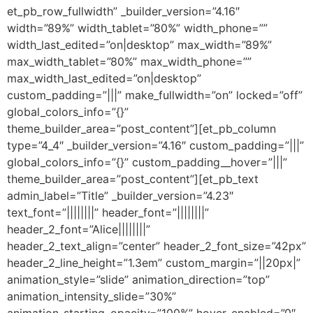
et_pb_row_fullwidth” _builder_version=”4.16″
width=”89%” width_tablet=”80%” width_phone=””
width_last_edited=”on|desktop” max_width=”89%”
max_width_tablet=”80%” max_width_phone=””
max_width_last_edited=”on|desktop”
custom_padding=”|||” make_fullwidth=”on” locked=”off”
global_colors_info=”{}”
theme_builder_area=”post_content”][et_pb_column
type=”4_4″ _builder_version=”4.16″ custom_padding=”|||”
global_colors_info=”{}” custom_padding__hover=”|||”
theme_builder_area=”post_content”][et_pb_text
admin_label=”Title” _builder_version=”4.23″
text_font=”||||||||” header_font=”||||||||”
header_2_font=”Alice||||||||”
header_2_text_align=”center” header_2_font_size=”42px”
header_2_line_height=”1.3em” custom_margin=”||20px|”
animation_style=”slide” animation_direction=”top”
animation_intensity_slide=”30%”