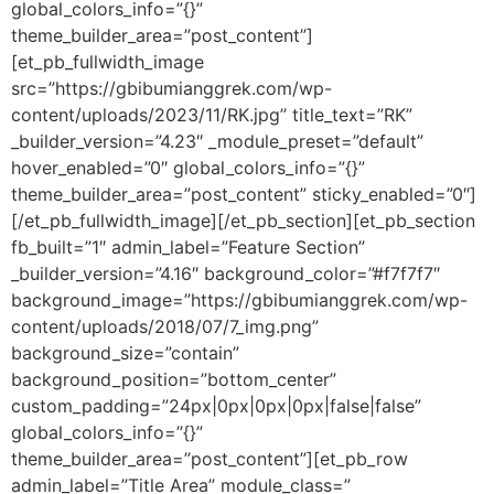
global_colors_info=”{}”
theme_builder_area=”post_content”]
[et_pb_fullwidth_image
src=”https://gbibumianggrek.com/wp-
content/uploads/2023/11/RK.jpg” title_text=”RK”
_builder_version=”4.23″ _module_preset=”default”
hover_enabled=”0″ global_colors_info=”{}”
theme_builder_area=”post_content” sticky_enabled=”0″]
[/et_pb_fullwidth_image][/et_pb_section][et_pb_section
fb_built=”1″ admin_label=”Feature Section”
_builder_version=”4.16″ background_color=”#f7f7f7″
background_image=”https://gbibumianggrek.com/wp-
content/uploads/2018/07/7_img.png”
background_size=”contain”
background_position=”bottom_center”
custom_padding=”24px|0px|0px|0px|false|false”
global_colors_info=”{}”
theme_builder_area=”post_content”][et_pb_row
admin_label=”Title Area” module_class=”