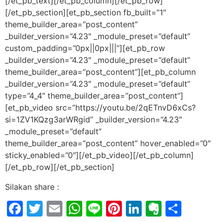
[/et_pb_text][/et_pb_column][/et_pb_row]
[/et_pb_section][et_pb_section fb_built=”1″
theme_builder_area=”post_content”
_builder_version=”4.23″ _module_preset=”default”
custom_padding=”0px||0px|||”][et_pb_row
_builder_version=”4.23″ _module_preset=”default”
theme_builder_area=”post_content”][et_pb_column
_builder_version=”4.23″ _module_preset=”default”
type=”4_4″ theme_builder_area=”post_content”]
[et_pb_video src=”https://youtu.be/2qETnvD6xCs?
si=1ZV1KQzg3arWRgid” _builder_version=”4.23″
_module_preset=”default”
theme_builder_area=”post_content” hover_enabled=”0″
sticky_enabled=”0″][/et_pb_video][/et_pb_column]
[/et_pb_row][/et_pb_section]
Silakan share :
Facebook
Twitter
Email
WhatsApp
Line
Pinterest
LinkedIn
Evernot
Shar