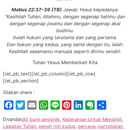
Matius 22:37-39 (TB)
Jawab Yesus kepadanya:
“Kasihilah Tuhan, Allahmu, dengan segenap hatimu dan
dengan segenap jiwamu dan dengan segenap akal
budimu.
Itulah hukum yang terutama dan yang pertama.
Dan hukum yang kedua, yang sama dengan itu, ialah:
Kasihilah sesamamu manusia seperti dirimu sendiri.
Tuhan Yesus Memberkati Kita
[/et_pb_text][/et_pb_column][/et_pb_row]
[/et_pb_section]
Silakan share :
Facebook
Twitter
Email
WhatsApp
Line
Pinterest
LinkedIn
Evernot
Shar
Ditandai
gbi bumi anggrek
,
Keberanian Untuk Menginjil
,
Lawatan Tuhan
,
penuh roh kudus
,
percaya
,
pertobatan
,