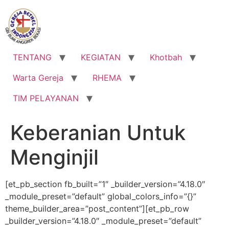
Lewati
ke
konten
TENTANG
KEGIATAN
Khotbah
Warta Gereja
RHEMA
TIM PELAYANAN
Keberanian Untuk
Menginjil
[et_pb_section fb_built=”1″ _builder_version=”4.18.0″
_module_preset=”default” global_colors_info=”{}”
theme_builder_area=”post_content”][et_pb_row
_builder_version=”4.18.0″ _module_preset=”default”