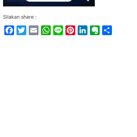
Silakan share :
Facebook
Twitter
Email
WhatsApp
Line
Pinterest
LinkedIn
Evernot
Shar