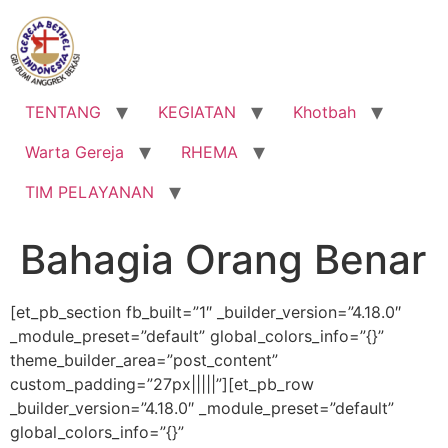
Lewati
ke
konten
TENTANG
KEGIATAN
Khotbah
Warta Gereja
RHEMA
TIM PELAYANAN
Bahagia Orang Benar
[et_pb_section fb_built=”1″ _builder_version=”4.18.0″
_module_preset=”default” global_colors_info=”{}”
theme_builder_area=”post_content”
custom_padding=”27px|||||”][et_pb_row
_builder_version=”4.18.0″ _module_preset=”default”
global_colors_info=”{}”