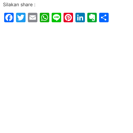
Silakan share :
Facebook
Twitter
Email
WhatsApp
Line
Pinterest
LinkedIn
Evernot
Shar