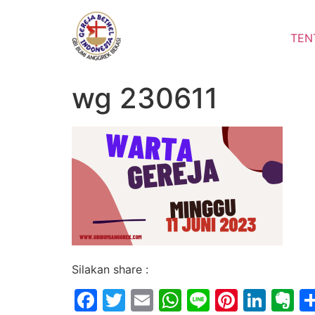
Lewati
ke
TEN
konten
wg 230611
Silakan share :
Facebook
Twitter
Email
WhatsApp
Line
Pintere
Link
E