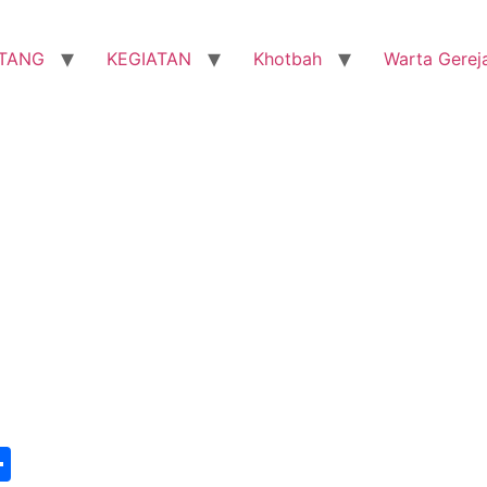
TANG
KEGIATAN
Khotbah
Warta Gerej
st
edIn
vernote
Share