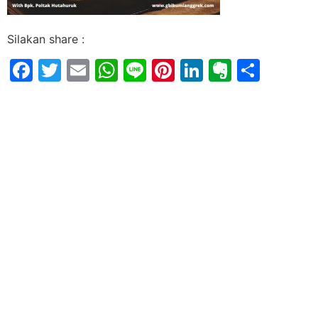
Silakan share :
Facebook
Twitter
Email
WhatsApp
Line
Pinterest
LinkedIn
Evernot
Shar