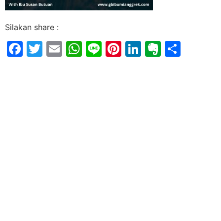
Silakan share :
Facebook
Twitter
Email
WhatsApp
Line
Pinterest
LinkedIn
Evernot
Shar