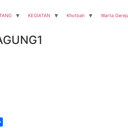
TANG
KEGIATAN
Khotbah
Warta Gerej
 AGUNG1
st
edIn
vernote
Share