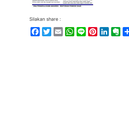
Silakan share :
Facebook
Twitter
Email
WhatsApp
Line
Pintere
Link
E