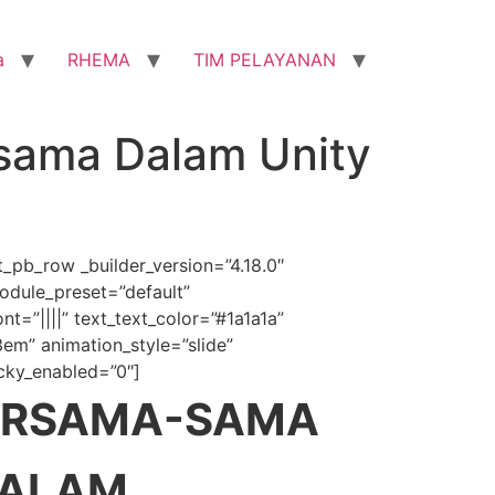
a
RHEMA
TIM PELAYANAN
sama Dalam Unity
t_pb_row _builder_version=”4.18.0″
module_preset=”default”
nt=”||||” text_text_color=”#1a1a1a”
3em” animation_style=”slide”
icky_enabled=”0″]
BERSAMA-SAMA
MALAM