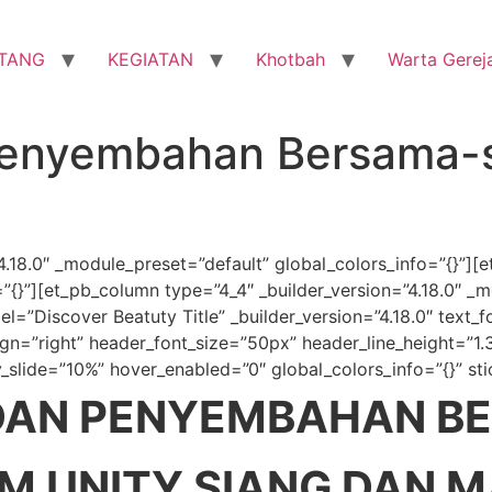
TANG
KEGIATAN
Khotbah
Warta Gerej
 Penyembahan Bersama-
”4.18.0″ _module_preset=”default” global_colors_info=”{}”][e
”{}”][et_pb_column type=”4_4″ _builder_version=”4.18.0″ _
l=”Discover Beatuty Title” _builder_version=”4.18.0″ text_fo
gn=”right” header_font_size=”50px” header_line_height=”1.
y_slide=”10%” hover_enabled=”0″ global_colors_info=”{}” st
 DAN PENYEMBAHAN 
M UNITY SIANG DAN 