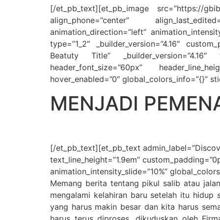
[/et_pb_text][et_pb_image src=”https://gbi
align_phone=”center” align_last_edite
animation_direction=”left” animation_intens
type=”1_2″ _builder_version=”4.16″ custom_
Beatuty Title” _builder_version=”4.16″ te
header_font_size=”60px” header_line_heig
hover_enabled=”0″ global_colors_info=”{}” st
MENJADI PEMEN
[/et_pb_text][et_pb_text admin_label=”Discove
text_line_height=”1.9em” custom_padding=”0px
animation_intensity_slide=”10%” global_colors
Memang berita tentang pikul salib atau jala
mengalami kelahiran baru setelah itu hidup
yang harus makin besar dan kita harus semak
harus terus diproses, dikuduskan oleh Fi