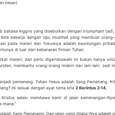
an besar)
tab bahasa Inggris yang disebutkan dengan
triumphant
tadi,
g Iblis bekerja dengan tipu muslihat yang membuat orang
otasi pada materi dan fokusnya adalah keuntungan pribad
tunya di luar dari kebenaran firman Tuhan.
erkat materi; dan perlu digarisbawahi ini bukan hanya untu
ridan, membantu orang-orang miskin dan lain-lain. Jadi i
enjadi pemenang. Tuhan Yesus adalah Sang Pemenang. Ki
ng? Ini sesuai dengan ayat tema kita
2 Korintus 2:14
,
am Kristus selalu membawa kami di jalan kemenangan-Ny
a-mana.”
s adalah Sang Pemenang. Dan jalan yang dilalui-Nya adalah 