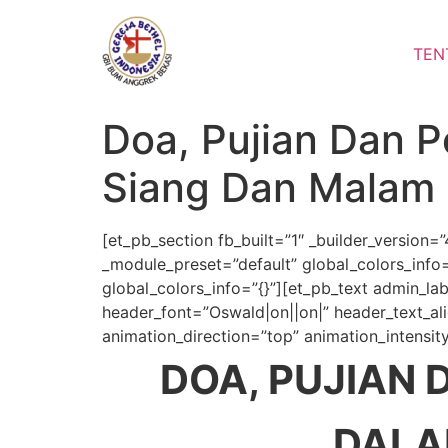
Lewati
ke
TEN
konten
Doa, Pujian Dan
Siang Dan Malam
[et_pb_section fb_built=”1″ _builder_version=
_module_preset=”default” global_colors_info=
global_colors_info=”{}”][et_pb_text admin_labe
header_font=”Oswald|on||on|” header_text_ali
animation_direction=”top” animation_intensit
DOA, PUJIAN
DALA