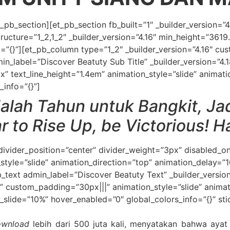
_pb_section][et_pb_section fb_built=”1″ _builder_version=”
ructure=”1_2,1_2″ _builder_version=”4.16″ min_height=”361
=”{}”][et_pb_column type=”1_2″ _builder_version=”4.16″ cus
n_label=”Discover Beatuty Sub Title” _builder_version=”4.18
x” text_line_height=”1.4em” animation_style=”slide” animati
_info=”{}”]
alah Tahun untuk Bangkit, Ja
 to Rise Up, be Victorious! H
ivider_position=”center” divider_weight=”3px” disabled_on=
tyle=”slide” animation_direction=”top” animation_delay=”1
b_text admin_label=”Discover Beatuty Text” _builder_version
m” custom_padding=”30px|||” animation_style=”slide” animat
slide=”10%” hover_enabled=”0″ global_colors_info=”{}” st
ownload
lebih dari 500 juta kali, menyatakan bahwa ayat