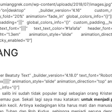
bumianggrek.com/wp-content/uploads/2018/07/images.jpg”
d=”on|desktop” _builder_version=”4.16″ custom_m
ity_fold=”20%” animation=”fade_in” global_colors_info=”{}
padding=”|||” global_colors_info=”{}” custom_padding__ho
xt_font=”||||” text_text_color=”#1a1a1a” header_font=
ht=”1.3em” animation_style=”slide” animation_direct
icky_enabled=”0″]
ANG
r Beatuty Text” _builder_version=”4.18.0″ text_font=”Roboto
|||||” animation_style=”slide” animation_direction=”top” 
_info=”{}”]
n salib ini sudah tidak populer bagi sebagian orang Kri
semau gue
. Sekali lagi saya mau katakan:
untuk menjadi p
in kecil. Artinya kedagingan kita harus mati dan manusia 
rman Tuhan dan Roh Kudus, sehingga menjadi serupa de