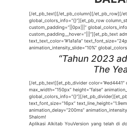
[/et_pb_text][/et_pb_column][/et_pb_row][/et
global_colors_info=”{}”][et_pb_row column_st
custom_padding=”||0px|||” global_colors_info
custom_padding__hover=”|||”][et_pb_text admi
text_text_color=”#1a1a1a” text_font_size=”24p
animation_intensity_slide=”10%” global_colors
“Tahun 2023 ad
The Year
[/et_pb_text][et_pb_divider color=”#ed4441″ d
max_width=”150px” height=”false” animation_s
global_colors_info=”{}”][/et_pb_divider][et_p
text_font_size=”16px” text_line_height=”1.9e
animation_delay=”200ms” animation_intensity_
Shalom!
Aplikasi Alkitab YouVersion yang telah di
d