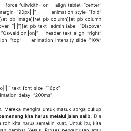
 force_fullwidth=”on” align_tablet=”center”
argin=”90px|||” animation_style=”fold”
”][/et_pb_image][/et_pb_column][et_pb_column
ver=”|||”][et_pb_text admin_label=”Discover
”Oswald|on||on|” header_text_align=”right”
ion=”top” animation_intensity_slide=”10%”
||||” text_font_size=”16px”
animation_delay=”200ms”
sten. Mereka mengira untuk masuk sorga cukup
emenang kita harus melalui jalan salib.
Dia
roh kita harus semakin kuat. Untuk itu, kita
ngan gambar Yesus. Proses pengudusan atau