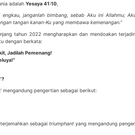
unia adalah
Yesaya 41:10
,
ai engkau, janganlah bimbang, sebab Aku ini Allahmu; 
engan tangan kanan-Ku yang membawa kemenangan.”
panjang tahun 2022 mengharapkan dan mendoakan terjadi
tu dengan berkata:
it, Jadilah Pemenang!
eluya!”
’?
’ mengandung pengertian sebagai berikut:
diterjemahkan sebagai
triumphant
yang mengandung pengerti