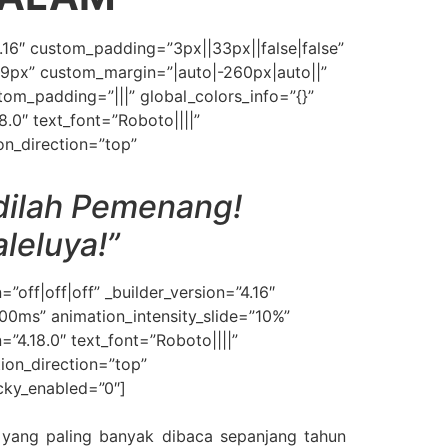
4.16″ custom_padding=”3px||33px||false|false”
9.9px” custom_margin=”|auto|-260px|auto||”
tom_padding=”|||” global_colors_info=”{}”
.0″ text_font=”Roboto||||”
on_direction=”top”
dilah Pemenang!
aleluya!”
”off|off|off” _builder_version=”4.16″
00ms” animation_intensity_slide=”10%”
=”4.18.0″ text_font=”Roboto||||”
ion_direction=”top”
icky_enabled=”0″]
 yang paling banyak dibaca sepanjang tahun