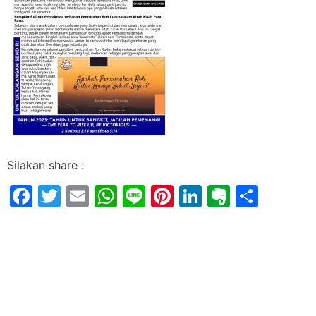
Silakan share :
Facebook
Twitter
Email
WhatsApp
Line
Pinterest
LinkedIn
Evernot
Shar