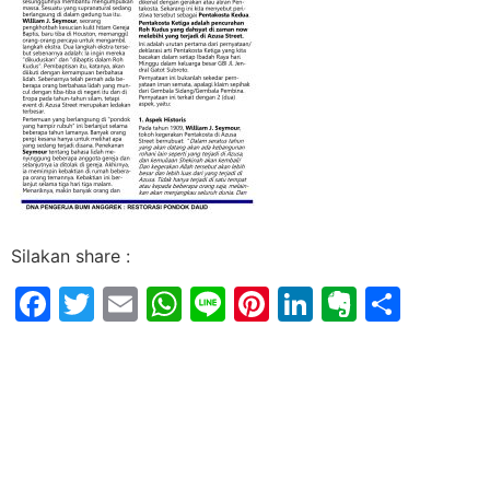
Silakan share :
Facebook
Twitter
Email
WhatsApp
Line
Pinterest
LinkedIn
Evernot
Shar