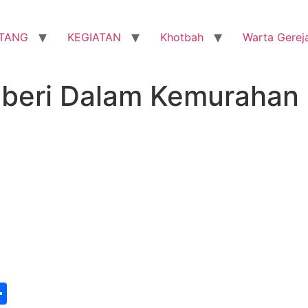
TANG
KEGIATAN
Khotbah
Warta Gerej
eri Dalam Kemurahan 
st
edIn
vernote
Share