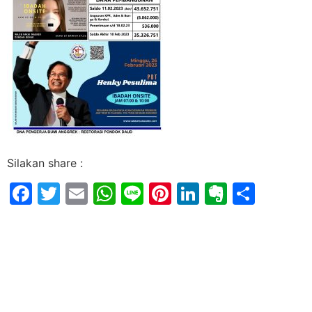
Silakan share :
Facebook
Twitter
Email
WhatsApp
Line
Pinterest
LinkedIn
Evernot
Shar