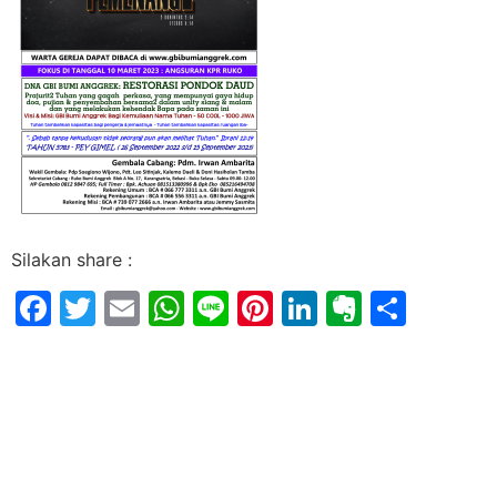
Silakan share :
Facebook
Twitter
Email
WhatsApp
Line
Pinterest
LinkedIn
Evernot
Shar