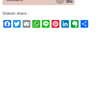
Silakan share :
Facebook
Twitter
Email
WhatsApp
Line
Pinterest
LinkedIn
Evernot
Shar