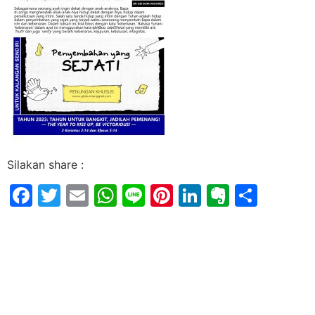
Silakan share :
Facebook
Twitter
Email
WhatsApp
Line
Pinterest
LinkedIn
Evernot
Shar