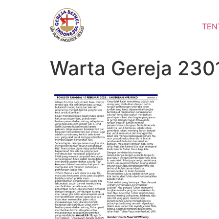
Lewati
ke
TEN
konten
Warta Gereja 230