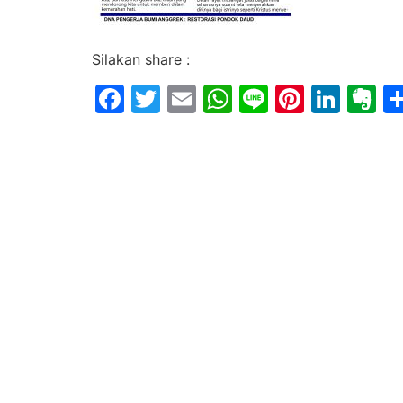
Silakan share :
Facebook
Twitter
Email
WhatsApp
Line
Pintere
Link
E