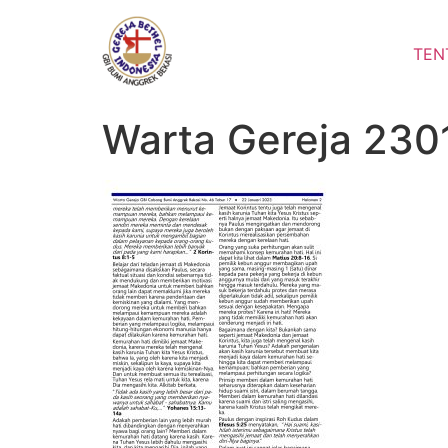
Lewati
ke
TEN
konten
Warta Gereja 230