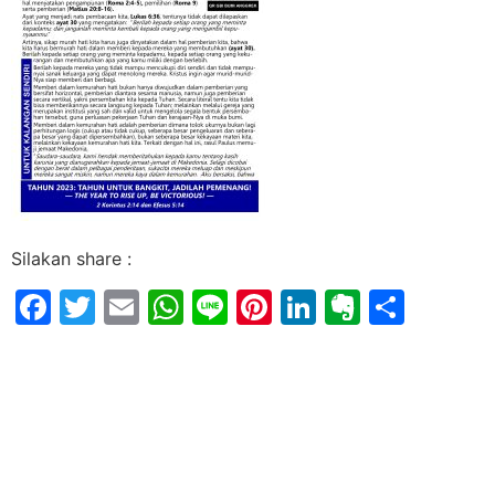
Silakan share :
Facebook
Twitter
Email
WhatsApp
Line
Pinterest
LinkedIn
Evernot
Shar