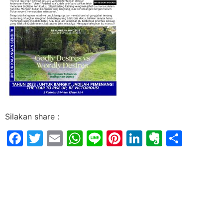
Silakan share :
Facebook
Twitter
Email
WhatsApp
Line
Pinterest
LinkedIn
Evernot
Shar