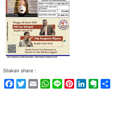
Silakan share :
Facebook
Twitter
Email
WhatsApp
Line
Pinterest
LinkedIn
Evernot
Shar