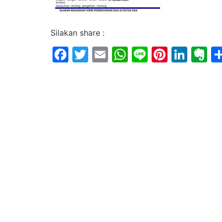
Silakan share :
Facebook
Twitter
Email
WhatsApp
Line
Pintere
Link
E