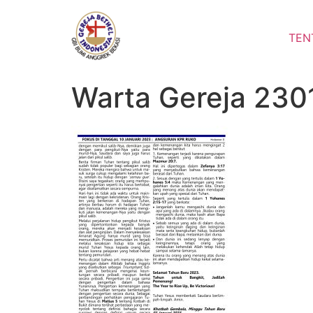
Lewati
ke
TEN
konten
Warta Gereja 230