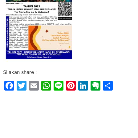
Silakan share :
Facebook
Twitter
Email
WhatsApp
Line
Pinterest
LinkedIn
Evernot
Shar