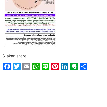
Silakan share :
Facebook
Twitter
Email
WhatsApp
Line
Pinterest
LinkedIn
Evernot
Shar