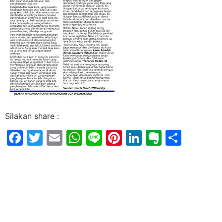
Silakan share :
Facebook
Twitter
Email
WhatsApp
Line
Pinterest
LinkedIn
Evernot
Shar