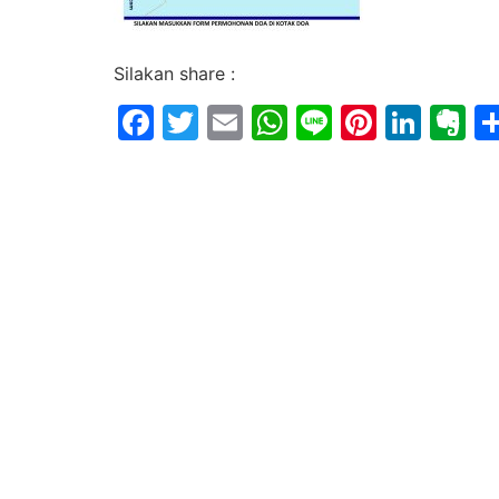
Silakan share :
Facebook
Twitter
Email
WhatsApp
Line
Pintere
Link
E