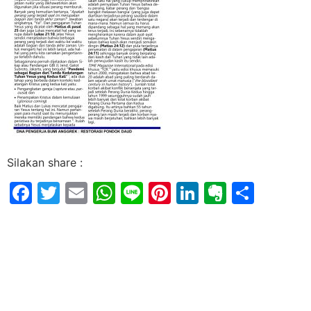
Silakan share :
Facebook
Twitter
Email
WhatsApp
Line
Pinterest
LinkedIn
Evernot
Shar