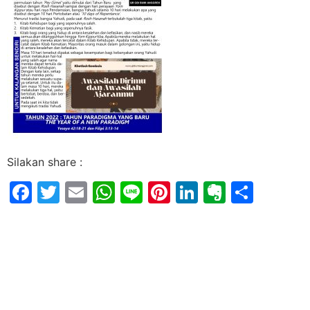
Silakan share :
Facebook
Twitter
Email
WhatsApp
Line
Pinterest
LinkedIn
Evernot
Shar