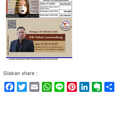
Silakan share :
Facebook
Twitter
Email
WhatsApp
Line
Pinterest
LinkedIn
Evernot
Shar