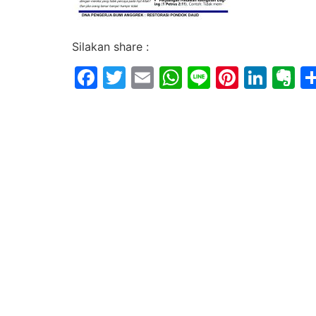
Silakan share :
Facebook
Twitter
Email
WhatsApp
Line
Pintere
Link
E