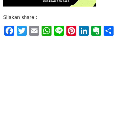
Silakan share :
Facebook
Twitter
Email
WhatsApp
Line
Pinterest
LinkedIn
Evernot
Shar