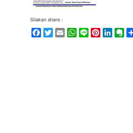
Silakan share :
Facebook
Twitter
Email
WhatsApp
Line
Pintere
Link
E