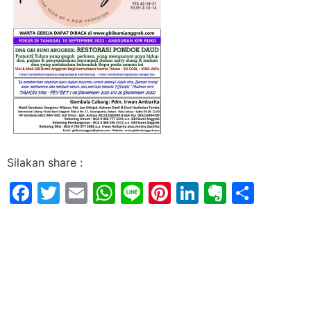
Silakan share :
Facebook
Twitter
Email
WhatsApp
Line
Pinterest
LinkedIn
Evernot
Shar