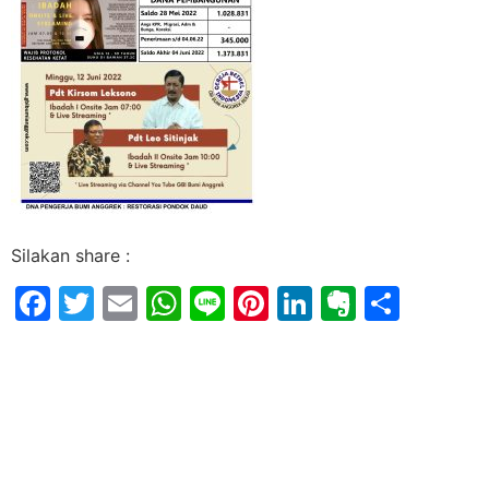
Silakan share :
Facebook
Twitter
Email
WhatsApp
Line
Pinterest
LinkedIn
Evernot
Shar