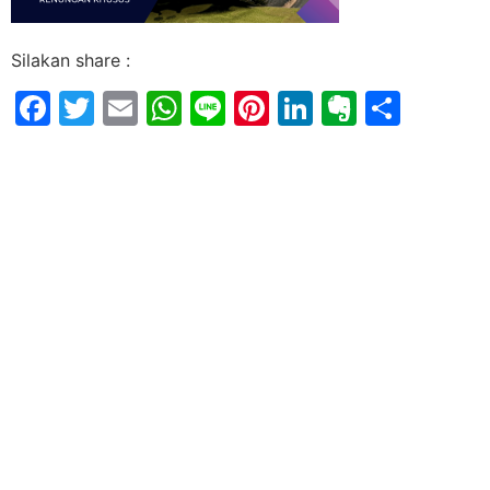
Silakan share :
Facebook
Twitter
Email
WhatsApp
Line
Pinterest
LinkedIn
Evernot
Shar