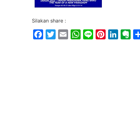
Silakan share :
Facebook
Twitter
Email
WhatsApp
Line
Pintere
Link
E