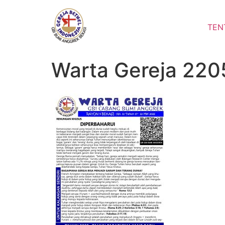
Lewati
ke
TEN
konten
Warta Gereja 220