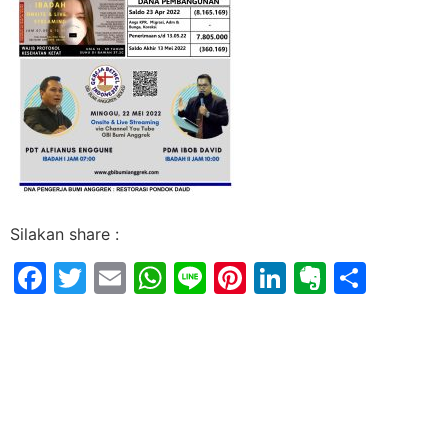
Silakan share :
Facebook
Twitter
Email
WhatsApp
Line
Pinterest
LinkedIn
Evernot
Shar