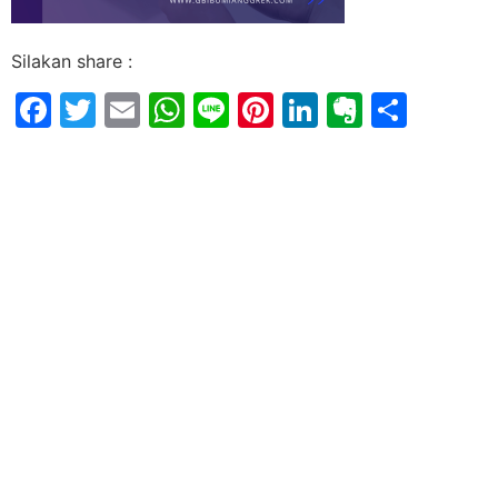
Silakan share :
Facebook
Twitter
Email
WhatsApp
Line
Pinterest
LinkedIn
Evernot
Shar