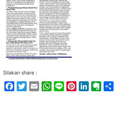
Silakan share :
Facebook
Twitter
Email
WhatsApp
Line
Pinterest
LinkedIn
Evernot
Shar