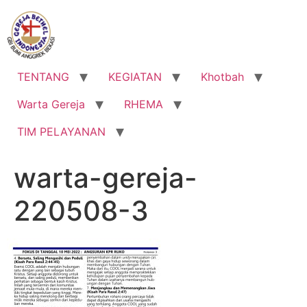
Lewati
ke
konten
TENTANG
KEGIATAN
Khotbah
Warta Gereja
RHEMA
TIM PELAYANAN
warta-gereja-
220508-3