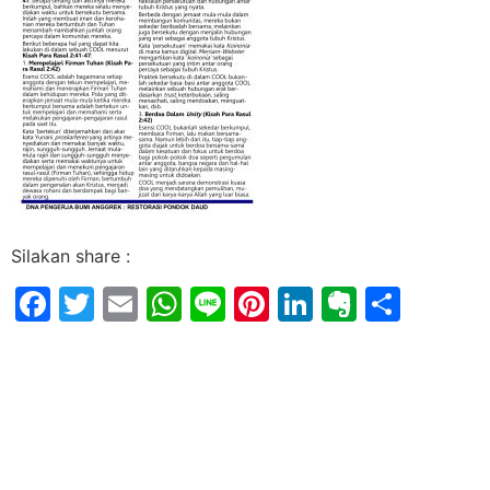
Silakan share :
Facebook
Twitter
Email
WhatsApp
Line
Pinterest
LinkedIn
Evernot
Shar