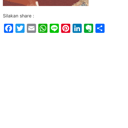
Silakan share :
Facebook
Twitter
Email
WhatsApp
Line
Pinterest
LinkedIn
Evernot
Shar